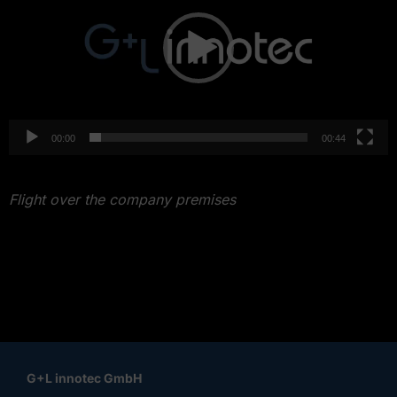
00:00
00:44
Flight over the company premises
G+L innotec GmbH