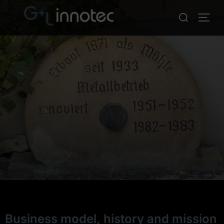
Skip
Search
TOGG
to
for:
content
Business model, history and mission