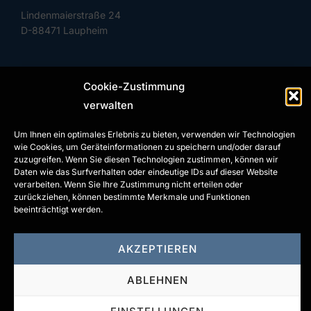
Lindenmaierstraße 24
D-88471 Laupheim
Cookie-Zustimmung
Phone: +49 (0) 7392 97799-0
Fax: +49 (0) 7392 97799-29
verwalten
info@gl-innotec.com
Um Ihnen ein optimales Erlebnis zu bieten, verwenden wir Technologien
wie Cookies, um Geräteinformationen zu speichern und/oder darauf
www.gl-innotec.com
zuzugreifen. Wenn Sie diesen Technologien zustimmen, können wir
Daten wie das Surfverhalten oder eindeutige IDs auf dieser Website
verarbeiten. Wenn Sie Ihre Zustimmung nicht erteilen oder
zurückziehen, können bestimmte Merkmale und Funktionen
beeinträchtigt werden.
CONTACT
AKZEPTIEREN
IMPRINT
ABLEHNEN
DATA PROTECTION
GENERAL TERMS AND CONDITIONS