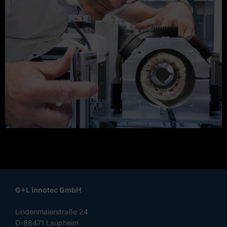
G+L innotec GmbH
Lindenmaierstraße 24
D-88471 Laupheim