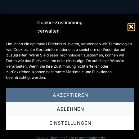
Cookie-Zustimmung
Phone: +49 (0) 7392 97799-0
Fax: +49 (0) 7392 97799-29
verwalten
info@gl-innotec.com
Um Ihnen ein optimales Erlebnis zu bieten, verwenden wir Technologien
wie Cookies, um Geräteinformationen zu speichern und/oder darauf
www.gl-innotec.com
zuzugreifen. Wenn Sie diesen Technologien zustimmen, können wir
Daten wie das Surfverhalten oder eindeutige IDs auf dieser Website
verarbeiten. Wenn Sie Ihre Zustimmung nicht erteilen oder
zurückziehen, können bestimmte Merkmale und Funktionen
beeinträchtigt werden.
CONTACT
AKZEPTIEREN
IMPRINT
ABLEHNEN
DATA PROTECTION
GENERAL TERMS AND CONDITIONS
EINSTELLUNGEN
Cookie-Richtlinie
Data protection
Imprint