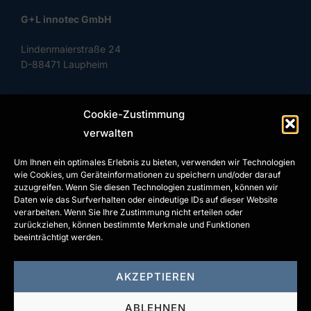
G+L innotec GmbH
Lindenmaierstraße 24
D-88471 Laupheim
Cookie-Zustimmung
Phone: +49 (0) 7392 97799-0
verwalten
Fax: +49 (0) 7392 97799-29
Um Ihnen ein optimales Erlebnis zu bieten, verwenden wir Technologien
info@gl-innotec.com
wie Cookies, um Geräteinformationen zu speichern und/oder darauf
www.gl-innotec.com
zuzugreifen. Wenn Sie diesen Technologien zustimmen, können wir
Daten wie das Surfverhalten oder eindeutige IDs auf dieser Website
verarbeiten. Wenn Sie Ihre Zustimmung nicht erteilen oder
zurückziehen, können bestimmte Merkmale und Funktionen
beeinträchtigt werden.
CONTACT
AKZEPTIEREN
IMPRINT
ABLEHNEN