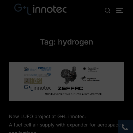
Skip
Search
TOGG
to
for:
content
Tag:
hydrogen
New LUFO project at G+L innotec:
A fuel cell air supply with expander for aerospace
applications.