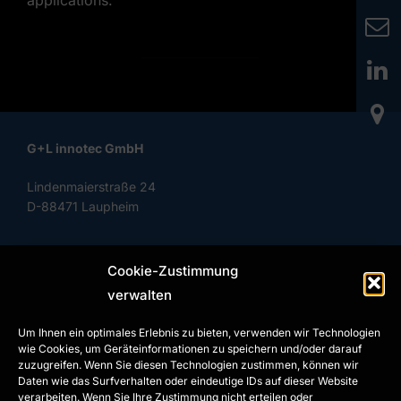
G+L innotec GmbH
Lindenmaierstraße 24
D-88471 Laupheim
Cookie-Zustimmung
Phone: +49 (0) 7392 97799-0
verwalten
Fax: +49 (0) 7392 97799-29
Um Ihnen ein optimales Erlebnis zu bieten, verwenden wir Technologien
info@gl-innotec.com
wie Cookies, um Geräteinformationen zu speichern und/oder darauf
www.gl-innotec.com
zuzugreifen. Wenn Sie diesen Technologien zustimmen, können wir
Daten wie das Surfverhalten oder eindeutige IDs auf dieser Website
verarbeiten. Wenn Sie Ihre Zustimmung nicht erteilen oder